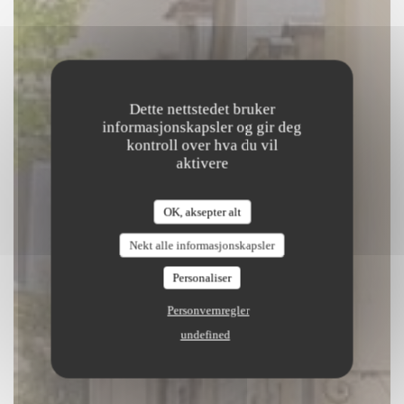
Dette nettstedet bruker
informasjonskapsler og gir deg
kontroll over hva du vil
aktivere
Café des Musées
OK, aksepter alt
|
PARIS
Nekt alle informasjonskapsler
BESTILL ET BORD
Personaliser
Personvernregler
undefined