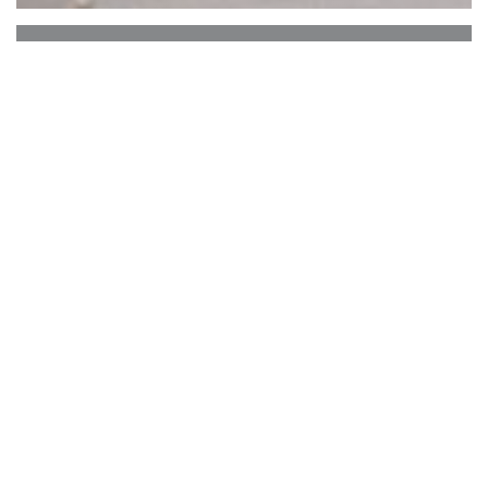
Café des Musées
Café des Musées
er en av institusjonene i Marais,
som ligger på hjørnet av rue de Turenne og rue du
Parc Royal.
Grunnlagt i 1924, har stedet beholdt arven fra de
parisiske kafeene på 1930-tallet, med mosaikken,
treverket og det åpne kjøkkenet som tilbyr en unik
utsikt over arbeidet til kokkene på kjøkkenet.
Restauranten er kjent for sin
Boeuf Bourguignon