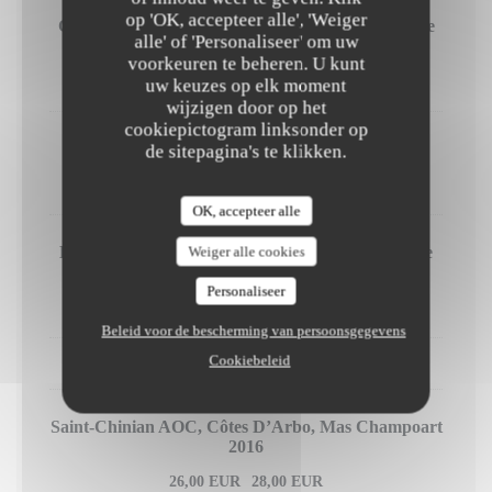
op 'OK, accepteer alle', 'Weiger
Côtes-de-Nuit AOC, Clos du chapeau, Domaine de
alle' of 'Personaliseer' om uw
l’Arlot 2015
voorkeuren te beheren. U kunt
68,00 EUR
uw keuzes op elk moment
wijzigen door op het
cookiepictogram linksonder op
Nuit Saint-Georges AOC, Lou Dumont 2012
de sitepagina's te klikken.
60,00 EUR
OK, accepteer alle
Hautes Côtes-de-Nuit AOC, Le Mont, Domaine de
Weiger alle cookies
l’Arlot 2016
Personaliseer
58,00 EUR
Beleid voor de bescherming van persoonsgegevens
Cookiebeleid
LANGUEDOC-ROUSSILLON
Saint-Chinian AOC, Côtes D’Arbo, Mas Champoart
2016
26,00 EUR
28,00 EUR