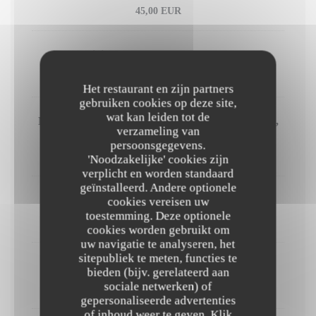
45,00 EUR
Fixin AOC, Lou Dumont 2014
48,00 EUR
Het restaurant en zijn partners
gebruiken cookies op deze site,
wat kan leiden tot de
Nuit Saint-Georges 1er Cru AOC, Clos des Forêts,
verzameling van
Domaine de l’Arlot 2009
persoonsgegevens.
185,00 EUR
'Noodzakelijke' cookies zijn
verplicht en worden standaard
geïnstalleerd. Andere optionele
Pommard AOC, Fanny Sabre 2016
cookies vereisen uw
toestemming. Deze optionele
85,00 EUR
cookies worden gebruikt om
uw navigatie te analyseren, het
sitepubliek te meten, functies te
Nuit Saint-Georges AOC, Lou Dumont 2008
bieden (bijv. gerelateerd aan
sociale netwerken) of
75,00 EUR
gepersonaliseerde advertenties
of inhoud weer te geven. Klik