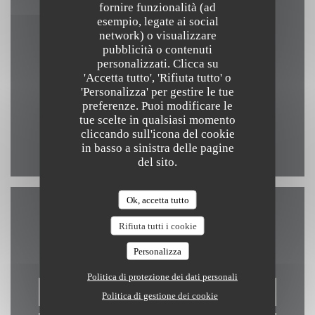
fornire funzionalità (ad
Contattaci
esempio, legate ai social
network) o visualizzare
pubblicità o contenuti
personalizzati. Clicca su
'Accetta tutto', 'Rifiuta tutto' o
((apre una nuova fine
49 rue de turenne 75003 Paris
'Personalizza' per gestire le tue
preferenze. Puoi modificare le
01 42 72 96 17
tue scelte in qualsiasi momento
cliccando sull'icona del cookie
Facebook ((apre una nuova finestra))
Twitter ((apre una nuova finest
Instagram ((apre una nuo
in basso a sinistra delle pagine
del sito.
Ok, accetta tutto
Contattaci
Rifiuta tutti i cookie
Personalizza
Politica di protezione dei dati personali
PRENOTA
Politica di gestione dei cookie