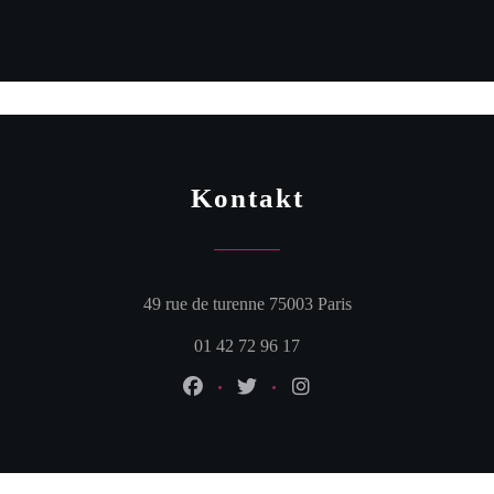
Kontakt
((öffnet ein neues Fe
49 rue de turenne 75003 Paris
01 42 72 96 17
Facebook ((öffnet ein neues Fenster))
Twitter ((öffnet ein neues Fens
Instagram ((öffnet ein n