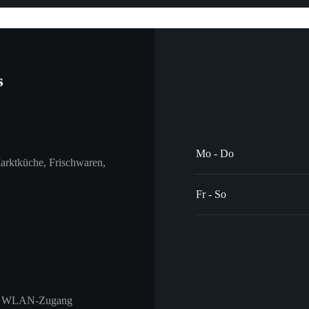
s
Mo
-
Do
Marktküche, Frischwaren,
Fr
-
So
sse, WLAN-Zugang